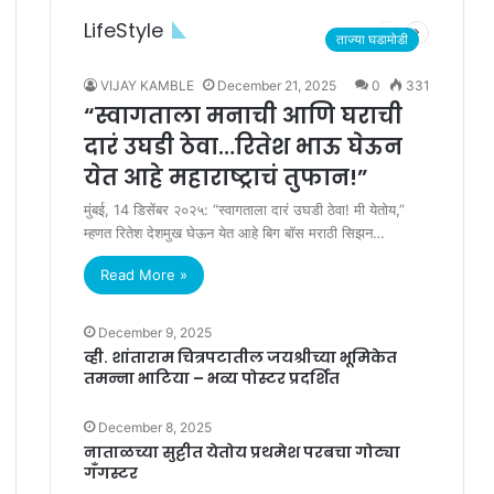
LifeStyle
Previous
Next
ताज्या घडामोडी
e
page
page
VIJAY KAMBLE
December 21, 2025
0
331
“स्वागताला मनाची आणि घराची
दारं उघडी ठेवा…रितेश भाऊ घेऊन
येत आहे महाराष्ट्राचं तुफान!”
मुंबई, 14 डिसेंबर २०२५: “स्वागताला दारं उघडी ठेवा! मी येतोय,”
म्हणत रितेश देशमुख घेऊन येत आहे बिग बॉस मराठी सिझन…
Read More »
December 9, 2025
व्ही. शांताराम चित्रपटातील जयश्रीच्या भूमिकेत
तमन्ना भाटिया – भव्य पोस्टर प्रदर्शित
December 8, 2025
नाताळच्या सुट्टीत येतोय प्रथमेश परबचा गोट्या
गँगस्टर