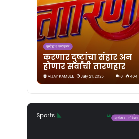
क्रीडा व मनोरंजन
करणार दुष्टांचा संहार अन
होणार सर्वांची तारणहार
VIJAY KAMBLE
July 21, 2025
0
404
Sports
All
क्राईम
शेती
क्रीडा व मनोरंजन