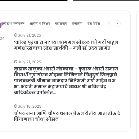
Previous
Next
क्रीडा व मनोरंजन
आरोग्य व शिक्षण
महाराष्ट्र
राजकीय
देश विदेश
page
page
July 21, 2025
04
‘कोल्हापूरचा राजा’ च्या आगमन सोहळ्याची गर्दी पाहून
गणेशोत्सवाचा उद्देश सार्थकी – मंत्री डॉ. उदय सामंत
July 21, 2025
कुडाळ तालूका भंडारी मंडळाचा – कुडाळ भंडारी समाज
विद्यार्थी गुणगौरव सोहळा निमित्ताने सिंधुदुर्ग जिल्ह्याचे
पालकमंत्री श्रीमान नामदार नितेशजी राणे साहेब व अ.
भा. भंडारी समाज महासंघाचे अध्यक्ष श्री नविनचंद्र
बांदिवडेकर उपस्थित…
July 16, 2025
चौपट मजा आणि चौपट धमाल घेऊन येतोय आता होऊ दे
धिंगाणाचा चौथा सीझन