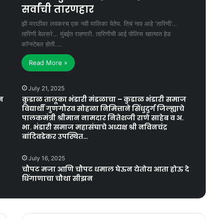
सर्वांची तारणहार
झी मराठीवर लवकरच एक नवी मालिका येतेय. तिचं नाव आहे ‘तारिणी’…
तारिणी बेलसरे… मुंबईत राहणारी. तारिणीची आई पोलिस खात्यात हेड
कॉन्स्टेबल होती.…
Read More »
July 21, 2025
न
कुडाळ तालूका भंडारी मंडळाचा – कुडाळ भंडारी समाज
विद्यार्थी गुणगौरव सोहळा निमित्ताने सिंधुदुर्ग जिल्ह्याचे
पालकमंत्री श्रीमान नामदार नितेशजी राणे साहेब व अ.
भा. भंडारी समाज महासंघाचे अध्यक्ष श्री नविनचंद्र
बांदिवडेकर उपस्थित…
July 16, 2025
चौपट मजा आणि चौपट धमाल घेऊन येतोय आता होऊ दे
धिंगाणाचा चौथा सीझन