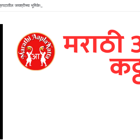
ित्रपटातील जयश्रीच्या भूमिकेत तमन्ना भाटिया – भव्य पोस्टर प्रदर्शित