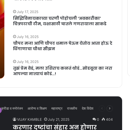
July 17, 2025
सिद्धिविनायकाच्या चरणी पोहोचली ‘अवकारीका’
चित्रपटाची टीम, यशासाठी घातले गणरायाला साकडे
July 16, 2025
चौपट मजा आणि चौपट धमाल घेऊन येतोय आता होऊ दे
धिंगाणाचा चौथा सीझन
July 16, 2025
तुझं प्रेम वेडं, मला उशिराच कळतं थोडं…सोडवूया का जरा
आपल्या नात्याचं कोडं…!
Previous
Next
क्रीडा व मनोरंजन
आरोग्य व शिक्षण
महाराष्ट्र
राजकीय
देश विदेश
page
page
VIJAY KAMBLE
July 21, 2025
0
404
करणार दुष्टांचा संहार अन होणार