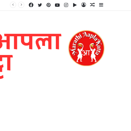
Facebook
Twitter
Pinterest
YouTube
Instagram
Google
Log
Random
Sidebar
Play
In
Article