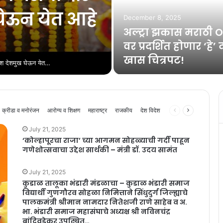
घेऊन येत आहे
December 8, 2025
अल्ट्रा झकास मराठी 
वर प्रदर्शित होणार ‘हे’
खास चित्रपट!
ितेश देशमुख घेऊन येत…
Previous
Next
क्रीडा व मनोरंजन
आरोग्य व शिक्षण
महाराष्ट्र
राजकीय
देश विदेश
page
page
July 21, 2025
‘कोल्हापूरचा राजा’ च्या आगमन सोहळ्याची गर्दी पाहून
गणेशोत्सवाचा उद्देश सार्थकी – मंत्री डॉ. उदय सामंत
July 21, 2025
कुडाळ तालूका भंडारी मंडळाचा – कुडाळ भंडारी समाज
विद्यार्थी गुणगौरव सोहळा निमित्ताने सिंधुदुर्ग जिल्ह्याचे
पालकमंत्री श्रीमान नामदार नितेशजी राणे साहेब व अ.
भा. भंडारी समाज महासंघाचे अध्यक्ष श्री नविनचंद्र
बांदिवडेकर उपस्थित…