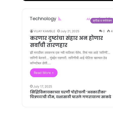
Technology
All
क्राईम
शेती
क्रीडा व मनोरंजन
VIJAY KAMBLE
July 21, 2025
0
4
करणार दुष्टांचा संहार अन होणार
सर्वांची तारणहार
झी मराठीवर लवकरच एक नवी मालिका येतेय. तिचं नाव आहे ‘तारिणी’…
तारिणी बेलसरे… मुंबईत राहणारी. तारिणीची आई पोलिस खात्यात हेड
कॉन्स्टेबल होती.…
Read More »
July 17, 2025
सिद्धिविनायकाच्या चरणी पोहोचली ‘अवकारीका’
चित्रपटाची टीम, यशासाठी घातले गणरायाला साकडे