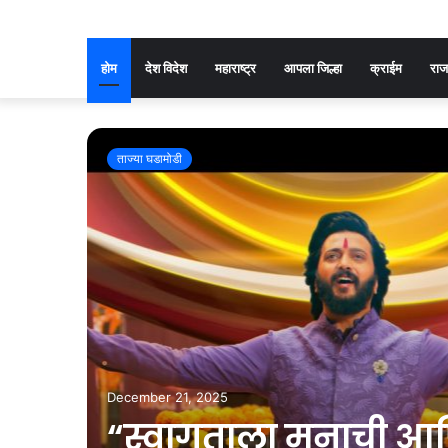
होम
देश विदेश
महाराष्ट्र
आपला जिल्हा
क्राईम
रा
ताज्या घडामोडी
ाफ आणि
त्री
ा हस्ते
ा टीजर
December 21, 2025
“स्वागताला मनाची आणि