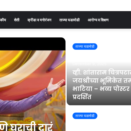
जकीय
शेती
क्रीडा व मनोरंजन
ताज्या घडामोडी
आरोग्य व शिक्षण
ताज्या घडामोडी
December 9, 2025
व्ही. शांताराम चित्रपट
जयश्रीच्या भूमिकेत त
भाटिया – भव्य पोस्टर
प्रदर्शित
ताज्या घडामोडी
 घराची दारं