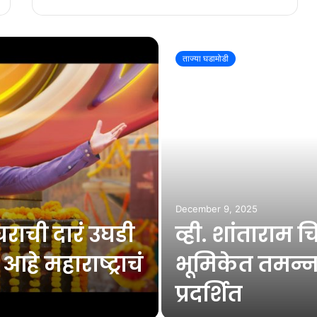
ताज्या घडामोडी
December 9, 2025
ाची दारं उघडी
व्ही. शांताराम 
हे महाराष्ट्राचं
भूमिकेत तमन्ना
प्रदर्शित