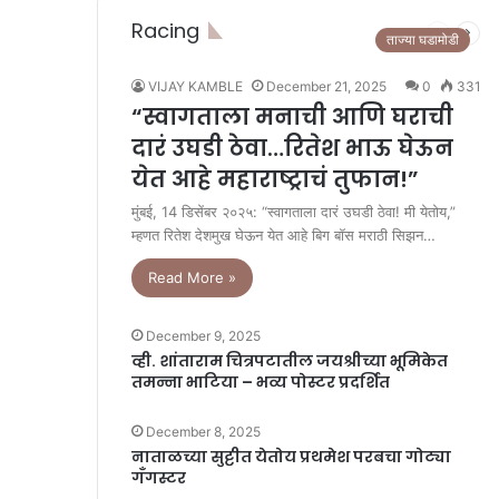
Racing
Previous
Next
ताज्या घडामोडी
page
pag
VIJAY KAMBLE
December 21, 2025
0
331
“स्वागताला मनाची आणि घराची
दारं उघडी ठेवा…रितेश भाऊ घेऊन
येत आहे महाराष्ट्राचं तुफान!”
मुंबई, 14 डिसेंबर २०२५: “स्वागताला दारं उघडी ठेवा! मी येतोय,”
म्हणत रितेश देशमुख घेऊन येत आहे बिग बॉस मराठी सिझन…
Read More »
December 9, 2025
व्ही. शांताराम चित्रपटातील जयश्रीच्या भूमिकेत
तमन्ना भाटिया – भव्य पोस्टर प्रदर्शित
December 8, 2025
नाताळच्या सुट्टीत येतोय प्रथमेश परबचा गोट्या
गँगस्टर