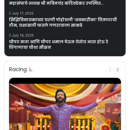
महासंघाचे अध्यक्ष श्री नविनचंद्र बांदिवडेकर उपस्थित…
July 17, 2025
सिद्धिविनायकाच्या चरणी पोहोचली ‘अवकारीका’ चित्रपटाची
टीम, यशासाठी घातले गणरायाला साकडे
July 16, 2025
चौपट मजा आणि चौपट धमाल घेऊन येतोय आता होऊ दे
धिंगाणाचा चौथा सीझन
Racing
Previous
Next
page
page