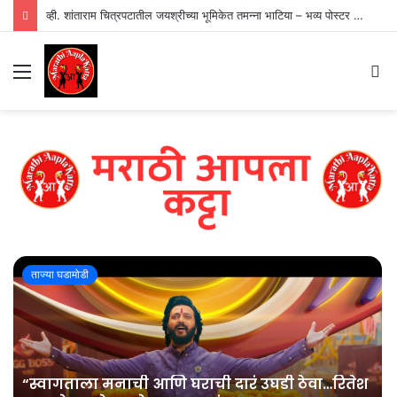
व्ही. शांताराम चित्रपटातील जयश्रीच्या भूमिकेत तमन्ना भाटिया – भव्य पोस्टर प्रदर्शित
Menu
S
fo
ताज्या घडामोडी
“स्वागताला मनाची आणि घराची दारं उघडी ठेवा…रितेश