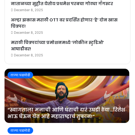
नाताळच्या सुट्टीत येतोय प्रथमेश परबचा गोट्या गँगस्टर
December 8, 2025
अल्ट्रा झकास मराठी OTT वर प्रदर्शित होणार ‘हे’ दोन खास
चित्रपट!
December 8, 2025
मराठी चित्रपटांच्या प्रमोशनमध्ये ‘लोकीज स्टुडिओ’
आघाडीवर!
December 8, 2025
ताज्या घडामोडी
“स्वागताला मनाची आणि घराची दारं उघडी ठेवा…रितेश
भाऊ घेऊन येत आहे महाराष्ट्राचं तुफान!”
ताज्या घडामोडी