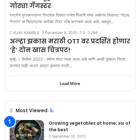
गोट्या गँगस्टर
राष्ट्रीय पुरस्कारप्राप्त दिग्दर्शक दिवंगत राजेश पिंजानी यांचा अखेरचा चित्रपट ‘गोट्या
गँगस्टर’ या चित्रपटाचा अनोखा टीजर लाँच करण्यात आला आहे. अवधूत…
VIJAY KAMBLE
December 8, 2025
0
294
अल्ट्रा झकास मराठी OTT वर प्रदर्शित होणार
‘हे’ दोन खास चित्रपट!
मुंबई, ८ डिसेंबर 2025 : वर्षाचा शेवट जवळ आला आहे आणि आम्ही तुम्हाला निराश
करणार नाही! कारण अल्ट्रा झकास मराठी…
Load More
Most Viewed
Growing vegetables at home, six of
the best
September 30, 2023