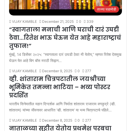
ताज्या घडामोडी
VIJAY KAMBLE
December 21, 2025
0
339
“स्वागताला मनाची आणि घराची दारं उघडी
ठेवा…रितेश भाऊ घेऊन येत आहे महाराष्ट्राचं
तुफान!”
मुंबई, 14 डिसेंबर २०२५: “स्वागताला दारं उघडी ठेवा! मी येतोय,” म्हणत रितेश देशमुख
घेऊन येत आहे बिग बॉस मराठी सिझन…
VIJAY KAMBLE
December 9, 2025
0
277
व्ही. शांताराम चित्रपटातील जयश्रीच्या
भूमिकेत तमन्ना भाटिया – भव्य पोस्टर
प्रदर्शित
भारतीय सिनेमातील महान दिग्दर्शक आणि निर्माता शांताराम राजाराम वणकुद्रे (व्ही.
शांताराम) यांच्या जीवनावर आधारित ‘व्ही. शांताराम’ या भव्य चित्रपटाचे पहिले…
VIJAY KAMBLE
December 8, 2025
0
277
नाताळच्या सुट्टीत येतोय प्रथमेश परबचा