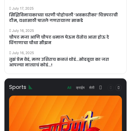
July 17, 2025
सिद्धिविनायकाच्या चरणी पोहोचली ‘अवकारीका’ चित्रपटाची
टीम, यशासाठी घातले गणरायाला साकडे
July 16, 2025
चौपट मजा आणि चौपट धमाल घेऊन येतोय आता होऊ दे
धिंगाणाचा चौथा सीझन
July 16, 2025
तुझं प्रेम वेडं, मला उशिराच कळतं थोडं…सोडवूया का जरा
आपल्या नात्याचं कोडं…!
Sports
More
Previous
Next
All
क्राईम
शेती
page
page