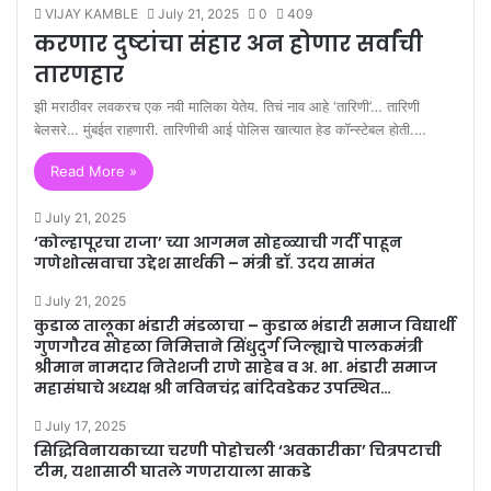
VIJAY KAMBLE
July 21, 2025
0
409
करणार दुष्टांचा संहार अन होणार सर्वांची
तारणहार
झी मराठीवर लवकरच एक नवी मालिका येतेय. तिचं नाव आहे ‘तारिणी’… तारिणी
बेलसरे… मुंबईत राहणारी. तारिणीची आई पोलिस खात्यात हेड कॉन्स्टेबल होती.…
Read More »
July 21, 2025
‘कोल्हापूरचा राजा’ च्या आगमन सोहळ्याची गर्दी पाहून
गणेशोत्सवाचा उद्देश सार्थकी – मंत्री डॉ. उदय सामंत
July 21, 2025
कुडाळ तालूका भंडारी मंडळाचा – कुडाळ भंडारी समाज विद्यार्थी
गुणगौरव सोहळा निमित्ताने सिंधुदुर्ग जिल्ह्याचे पालकमंत्री
श्रीमान नामदार नितेशजी राणे साहेब व अ. भा. भंडारी समाज
महासंघाचे अध्यक्ष श्री नविनचंद्र बांदिवडेकर उपस्थित…
July 17, 2025
सिद्धिविनायकाच्या चरणी पोहोचली ‘अवकारीका’ चित्रपटाची
टीम, यशासाठी घातले गणरायाला साकडे