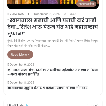
ताज्या घडामोडी
VIJAY KAMBLE
December 21, 2025
0
339
“स्वागताला मनाची आणि घराची दारं उघडी
ठेवा…रितेश भाऊ घेऊन येत आहे महाराष्ट्राचं
तुफान!”
मुंबई, 14 डिसेंबर २०२५: “स्वागताला दारं उघडी ठेवा! मी येतोय,” म्हणत रितेश देशमुख
घेऊन येत आहे बिग बॉस मराठी सिझन…
Read More »
December 9, 2025
व्ही. शांताराम चित्रपटातील जयश्रीच्या भूमिकेत तमन्ना भाटिया
– भव्य पोस्टर प्रदर्शित
December 8, 2025
नाताळच्या सुट्टीत येतोय प्रथमेश परबचा गोट्या गँगस्टर
LifeStyle
Previous
Next