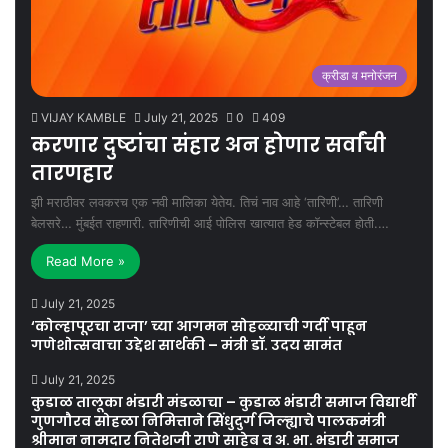
क्रीडा व मनोरंजन
VIJAY KAMBLE
July 21, 2025
0
409
करणार दुष्टांचा संहार अन होणार सर्वांची
तारणहार
झी मराठीवर लवकरच एक नवी मालिका येतेय. तिचं नाव आहे ‘तारिणी’… तारिणी
बेलसरे… मुंबईत राहणारी. तारिणीची आई पोलिस खात्यात हेड कॉन्स्टेबल होती.…
Read More »
July 21, 2025
‘कोल्हापूरचा राजा’ च्या आगमन सोहळ्याची गर्दी पाहून
गणेशोत्सवाचा उद्देश सार्थकी – मंत्री डॉ. उदय सामंत
July 21, 2025
कुडाळ तालूका भंडारी मंडळाचा – कुडाळ भंडारी समाज विद्यार्थी
गुणगौरव सोहळा निमित्ताने सिंधुदुर्ग जिल्ह्याचे पालकमंत्री
श्रीमान नामदार नितेशजी राणे साहेब व अ. भा. भंडारी समाज