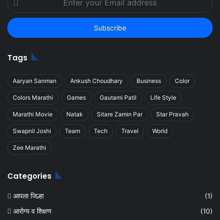
your
Email
address
Tags
Aaryan Sanman
Ankush Choudhary
Business
Color
Colors Marathi
Games
Gautami Patil
Life Style
Marathi Movie
Natak
Sitare Zamin Par
Star Pravah
Swapnil Joshi
Team
Tech
Travel
World
Zee Marathi
Categories
आपला जिल्हा
(1)
आरोग्य व शिक्षण
(10)