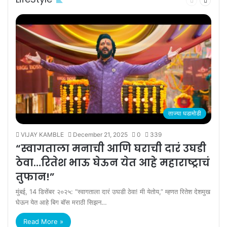
page
page
ताज्या घडामोडी
VIJAY KAMBLE
December 21, 2025
0
339
“स्वागताला मनाची आणि घराची दारं उघडी
ठेवा…रितेश भाऊ घेऊन येत आहे महाराष्ट्राचं
तुफान!”
मुंबई, 14 डिसेंबर २०२५: “स्वागताला दारं उघडी ठेवा! मी येतोय,” म्हणत रितेश देशमुख
घेऊन येत आहे बिग बॉस मराठी सिझन…
Read More »