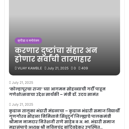
क्रीडा व मनोरंजन
करणार दुष्टांचा संहार अन
होणार सर्वांची तारणहार
VIJAY KAMBLE
July 21, 2025
0
409
July 21, 2025
‘कोल्हापूरचा राजा’ च्या आगमन सोहळ्याची गर्दी पाहून
गणेशोत्सवाचा उद्देश सार्थकी – मंत्री डॉ. उदय सामंत
July 21, 2025
कुडाळ तालूका भंडारी मंडळाचा – कुडाळ भंडारी समाज विद्यार्थी
गुणगौरव सोहळा निमित्ताने सिंधुदुर्ग जिल्ह्याचे पालकमंत्री
श्रीमान नामदार नितेशजी राणे साहेब व अ. भा. भंडारी समाज
महासंघाचे अध्यक्ष श्री नविनचंद्र बांदिवडेकर उपस्थित…