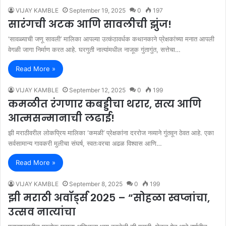
VIJAY KAMBLE
September 19, 2025
0
197
सारंगची अटक आणि सावलीची झुंज!
‘सावळ्याची जणू सावली’ मालिका आपल्या उत्कंठावर्धक कथानकाने प्रेक्षकांच्या मनात आपली
वेगळी जागा निर्माण करत आहे. घरगुती नात्यांमधील नाजूक गुंतागुंत, सत्तेचा…
Read More »
VIJAY KAMBLE
September 12, 2025
0
199
कमळीत रंगणार कबड्डीचा थरार, सत्य आणि
आत्मसन्मानाची लढाई!
झी मराठीवरील लोकप्रिय मालिका ‘कमळी’ प्रेक्षकांना दररोज नव्याने गुंतवून ठेवत आहे. एका
सर्वसामान्य गावकरी मुलीचा संघर्ष, स्वतःवरचा अढळ विश्वास आणि…
Read More »
VIJAY KAMBLE
September 8, 2025
0
199
झी मराठी अवॉर्ड्स २०२५ – “सोहळा स्वप्नांचा,
उत्सव नात्यांचा