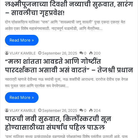
लक्ष्मीपूजनाच्या दिवशी नव्याची सुरुवात, सारंग
– सावलीचा गृहप्रवेश!
दोन प्रेक्षकप्रिय मालिका “पारू” आणि “सावळ्याची जणू सावली” पुन्हा एकदा एकत्र येत
आहेत एका विशेष महासंगमासाठी. नाट्यपूर्ण घडामोडी, आणि मैत्रीच्या…
Read More »
VIJAY KAMBLE
September 26, 2025
0
200
“मला शांतता आवडते आणि गोष्टींत
पारदर्शकता असावी असं वाटतं” – तेजश्री प्रधान
नवरात्री म्हणजे देवीच्या नऊ रूपांची पूजा, नऊ शक्तींची आराधना. दररोज देवीच एक वेगळ
रूप पूजल जात आणि प्रत्येक रूप वेगवेगळ्या…
Read More »
VIJAY KAMBLE
September 26, 2025
0
204
पारूची नवी सुरुवात, किर्लोस्करची सून
होण्यासाठीच्या संघर्षाच पहिल पाऊल
‘पारू’ मालिका सध्या उत्कंठावर्धक वळणामुळे प्रेक्षकांच्या विशेष पसंतीस उतरली आहे. पारू