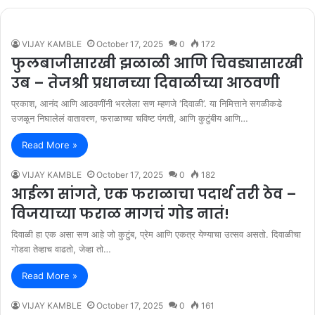
VIJAY KAMBLE
October 17, 2025
0
172
फुलबाजीसारखी झळाळी आणि चिवड्यासारखी
उब – तेजश्री प्रधानच्या दिवाळीच्या आठवणी
प्रकाश, आनंद आणि आठवणींनी भरलेला सण म्हणजे ‘दिवाळी’. या निमित्ताने सगळीकडे
उजळून निघालेलं वातावरण, फराळाच्या चविष्ट पंगती, आणि कुटुंबीय आणि…
Read More »
VIJAY KAMBLE
October 17, 2025
0
182
आईला सांगते, एक फराळाचा पदार्थ तरी ठेव –
विजयाच्या फराळ मागचं गोड नातं!
दिवाळी हा एक असा सण आहे जो कुटुंब, प्रेम आणि एकत्र येण्याचा उत्सव असतो. दिवाळीचा
गोडवा तेव्हाच वाढतो, जेव्हा तो…
Read More »
VIJAY KAMBLE
October 17, 2025
0
161