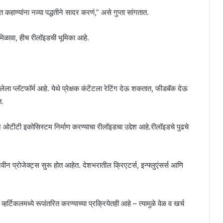
कहाण्यांना नव्या पद्धतीने सादर करणं,” असे गुप्ता सांगतात.
च मिळावा, हीच रीलॉइडची भूमिका आहे.
लेला प्लॅटफॉर्म आहे. येथे प्रेक्षक कंटेंटला रेटिंग देऊ शकतात, फीडबॅक देऊ
त.
व्हन ओटीटी इकोसिस्टम निर्माण करण्याचा रीलॉइडचा उद्देश आहे.रीलॉइडचे पुढचे
 प्रोजेक्ट्स सुरू होत आहेत. देशभरातील क्रिएटर्स, इन्फ्लुएंसर्स आणि
्हर्टिकलमध्ये रूपांतरित करण्याच्या प्रक्रियेतही आहे – त्यामुळे वेळ व खर्च