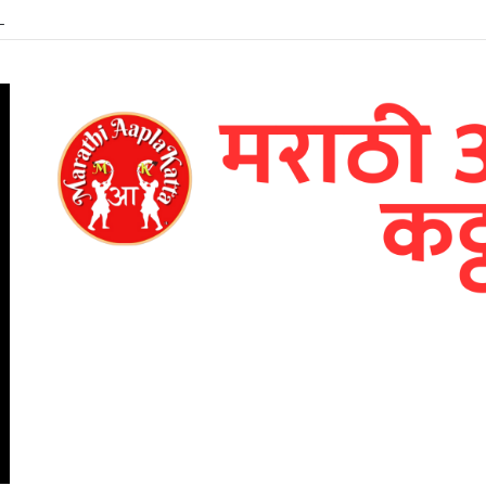
पटातील जयश्रीच्या भूमिकेत तमन्ना भाटिया – भव्य पोस्टर प्रदर्शित