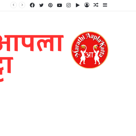
Facebook
Twitter
Pinterest
YouTube
Instagram
Google
Log
Random
Sidebar
Play
In
Article