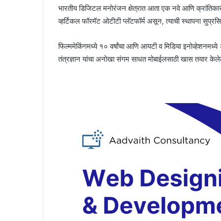
भारतीय डिजिटल मनोरंजन क्षेत्रात आता एक नवे आणि क्रांतिक
व्हर्टिकल फॉरमॅट ओटीटी प्लॅटफॉर्म असून, त्याची स्थापना सुप्रसिद
फिल्ममेकिंगमध्ये १० वर्षांचा आणि आयटी व मिडिया इनोव्हेशनमध्ये 
तंत्रज्ञान यांचा अनोखा संगम साधत मोबाईलसाठी खास तयार केलेले