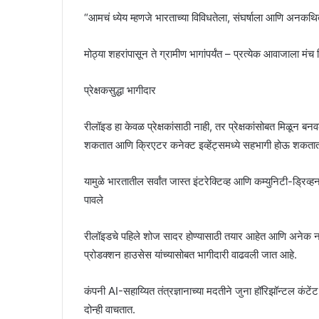
“आमचं ध्येय म्हणजे भारताच्या विविधतेला, संघर्षाला आणि अनकथित 
मोठ्या शहरांपासून ते ग्रामीण भागांपर्यंत – प्रत्येक आवाजाला मं
प्रेक्षकसुद्धा भागीदार
रीलॉइड हा केवळ प्रेक्षकांसाठी नाही, तर प्रेक्षकांसोबत मिळून बनव
शकतात आणि क्रिएटर कनेक्ट इव्हेंट्समध्ये सहभागी होऊ शकता
यामुळे भारतातील सर्वांत जास्त इंटरेक्टिव्ह आणि कम्युनिटी-ड्रि
पावले
रीलॉइडचे पहिले शोज सादर होण्यासाठी तयार आहेत आणि अनेक नवीन
प्रोडक्शन हाउसेस यांच्यासोबत भागीदारी वाढवली जात आहे.
कंपनी AI-सहाय्यित तंत्रज्ञानाच्या मदतीने जुना हॉरिझॉन्टल कंटेंट व
दोन्ही वाचतात.