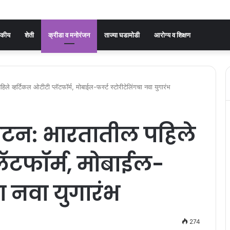
जकीय
शेती
क्रीडा व मनोरंजन
ताज्या घडामोडी
आरोग्य व शिक्षण
े व्हर्टिकल ओटीटी प्लॅटफॉर्म, मोबाईल-फर्स्ट स्टोरीटेलिंगचा नवा युगारंभ
घाटन: भारतातील पहिले
्लॅटफॉर्म, मोबाईल-
चा नवा युगारंभ
274