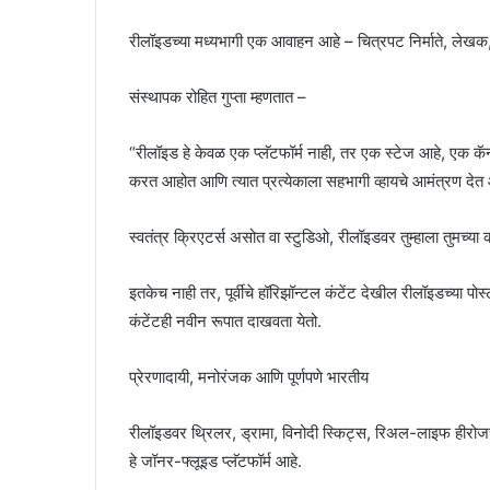
रीलॉइडच्या मध्यभागी एक आवाहन आहे – चित्रपट निर्माते, लेखक
संस्थापक रोहित गुप्ता म्हणतात –
“रीलॉइड हे केवळ एक प्लॅटफॉर्म नाही, तर एक स्टेज आहे, एक 
करत आहोत आणि त्यात प्रत्येकाला सहभागी व्हायचे आमंत्रण देत
स्वतंत्र क्रिएटर्स असोत वा स्टुडिओ, रीलॉइडवर तुम्हाला तुमच्या 
इतकेच नाही तर, पूर्वीचे हॉरिझॉन्टल कंटेंट देखील रीलॉइडच्या पोस्
कंटेंटही नवीन रूपात दाखवता येतो.
प्रेरणादायी, मनोरंजक आणि पूर्णपणे भारतीय
रीलॉइडवर थ्रिलर, ड्रामा, विनोदी स्किट्स, रिअल-लाइफ हीरोजच
हे जॉनर-फ्लूइड प्लॅटफॉर्म आहे.