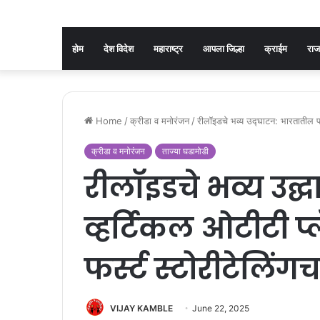
होम
देश विदेश
महाराष्ट्र
आपला जिल्हा
क्राईम
रा
Home
/
क्रीडा व मनोरंजन
/
रीलॉइडचे भव्य उद्घाटन: भारतातील पहिल
क्रीडा व मनोरंजन
ताज्या घडामोडी
रीलॉइडचे भव्य उद्
व्हर्टिकल ओटीटी प
फर्स्ट स्टोरीटेलिंग
VIJAY KAMBLE
June 22, 2025