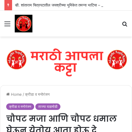
व्ही. शांताराम चित्रपटातील जयश्रीच्या भूमिकेत तमन्ना भाटिया – भव्य पोस्टर प्रदर्शित
Menu
S
fo
Home
/
क्रीडा व मनोरंजन
क्रीडा व मनोरंजन
ताज्या घडामोडी
चौपट मजा आणि चौपट धमाल
घेऊन येतोय आता होऊ दे