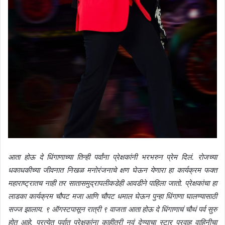
आता होऊ दे धिंगाणाच्या तिन्ही पर्वांना प्रेक्षकांनी भरभरुन प्रेम दिलं. रोजच्या
धकाधकीच्या जीवनात निखळ मनोरंजनाचे क्षण घेऊन येणारा हा कार्यक्रम फक्त
महाराष्ट्रातच नाही तर सातासमुद्रापलीकडेही आवडीने पाहिला जातो. प्रेक्षकांचा हा
लाडका कार्यक्रम चौपट मजा आणि चौपट धमाल घेऊन पुन्हा धिंगाणा घालण्यासाठी
सज्ज झालाय. ९ ऑगस्टपासून रात्री ९ वाजता आता होऊ दे धिंगाणाचं चौथं पर्व सुरु
होत आहे. प्रत्येत पर्वात प्रेक्षकांना काहीतरी नवं देण्याचा स्टार प्रवाह वाहिनीचा