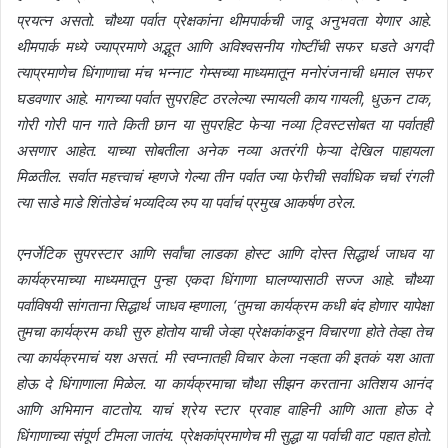
प्रयत्न असतो. चौथ्या पर्वात प्रेक्षकांना थीमपार्कची जादू अनुभवता येणार आहे.
थीमपार्क मध्ये ज्याप्रमाणे अद्भूत आणि अविश्वसनीय गोष्टींची सफर घडते अगदी
त्याप्रमाणेच धिंगाणाचा मंच भन्नाट गेम्सच्या माध्यमातून मनोरंजनाची धमाल सफर
घडवणार आहे. मागच्या पर्वात सुपरहिट ठरलेल्या स्मायली काय गायली, धुऊन टाक,
गोरी गोरी पान गाते किती छान या सुपरहिट फेऱ्या नव्या ट्विस्टसोबत या पर्वातही
असणार आहेत. याच्या सोबतीला अनेक नव्या अतरंगी फेऱ्या देखिल पाहायला
मिळतील. सर्वात महत्त्वाचं म्हणजे गेल्या तीन पर्वात ज्या फेरीची सर्वाधिक चर्चा रंगली
त्या साडे माडे शिंतोडेचं भव्यदिव्य रुप या पर्वाचं प्रमुख आकर्षण ठरेल.
एनर्जेटिक सुपरस्टार आणि सर्वांचा लाडका होस्ट आणि दोस्त सिद्धार्थ जाधव या
कार्यक्रमाच्या माध्यमातून पुन्हा एकदा धिंगाणा घालण्यासाठी सज्ज आहे. चौथ्या
पर्वाविषयी सांगताना सिद्धार्थ जाधव म्हणाला, ‘तुमचा कार्यक्रम कधी बंद होणार यापेक्षा
तुमचा कार्यक्रम कधी सुरु होतोय याची जेव्हा प्रेक्षकांकडून विचारणा होते तेव्हा तेच
त्या कार्यक्रमाचं यश असतं. मी स्वप्नातही विचार केला नव्हता की इतकं यश आता
होऊ दे धिंगाणाला मिळेल. या कार्यक्रमाचा चौथा सीझन करताना अतिशय आनंद
आणि अभिमान वाटतोय. याचं श्रेय स्टार प्रवाह वाहिनी आणि आता होऊ दे
धिंगाणाच्या संपूर्ण टीमला जातंय. प्रेक्षकांप्रमाणेच मी सुद्धा या पर्वाची वाट पहात होतो.