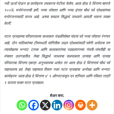
नवी ऊर्जा घेऊन हा कार्यक्रम लवकरच भेटीला येतोय. आता होऊ दे धिंगाणा म्हणजे
१००% मनोरंजनाची हमी. नव्या जोशात आणि नव्या ढंगात चौथं पर्व प्रेक्षकांच्या
मनोरंजनासाठी सज्ज आहे. अश्या शब्दात सिद्धार्थ जाधवने आपली भावना व्यक्त
केली.’
स्टार प्रवाहच्या परिवारातल्या कलाकार मंडळींसोबत यंदाचं पर्व नव्या जोशात रंगणार
आहे. दोन मालिकांच्या टीममधली सांगितीक लढत प्रेक्षकांसाठी पर्वणी असेलच पण
त्यासोबतच भन्नाट टास्क आणि कलाकारांच्या पडद्यामागच्या गंमती-जंमतीही या
मंचावर उलगडतील. तेव्हा सिद्धार्थ जाधवचा सळसळता उत्साह आणि प्रवाह
परिवाराचा धिंगाणा एकत्र अनुभवायचा असेल तर आता होऊ दे धिंगाणाचं चौथं पर्व
पाहायलाच हवं. तेव्हा पाहायला विसरु नका स्टार प्रवाहचा अनोखा आणि भन्नाट
कार्यक्रम ‘आता होऊ दे धिंगाणा ४’ ९ ऑगस्टपासून दर शनिवार आणि रविवार रात्री
९ वाजता फक्त स्टार प्रवाहवर.
शेअर करा.