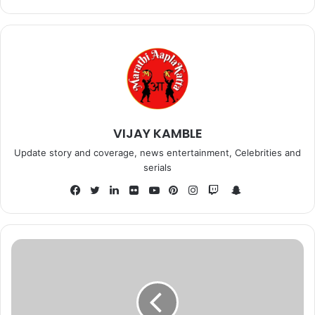
VIJAY KAMBLE
Update story and coverage, news entertainment, Celebrities and
serials
Snapchat
Facebook
Twitter
LinkedIn
Flickr
YouTube
Pinterest
Instagram
Twitch