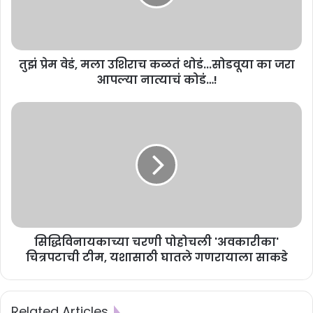
तुझं प्रेम वेडं, मला उशिराच कळतं थोडं...सोडवूया का जरा
आपल्या नात्याचं कोडं…!
सिद्धिविनायकाच्या चरणी पोहोचली 'अवकारीका'
चित्रपटाची टीम, यशासाठी घातले गणरायाला साकडे
Related Articles