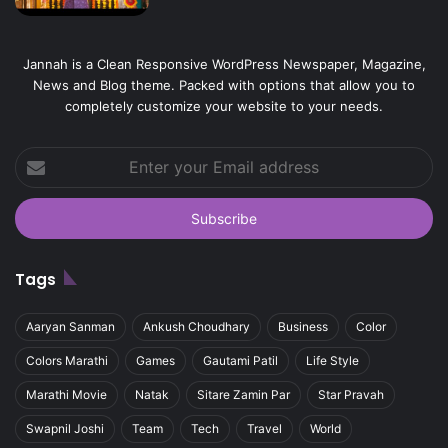
Jannah is a Clean Responsive WordPress Newspaper, Magazine,
News and Blog theme. Packed with options that allow you to
completely customize your website to your needs.
Enter
your
Email
address
Tags
Aaryan Sanman
Ankush Choudhary
Business
Color
Colors Marathi
Games
Gautami Patil
Life Style
Marathi Movie
Natak
Sitare Zamin Par
Star Pravah
Swapnil Joshi
Team
Tech
Travel
World