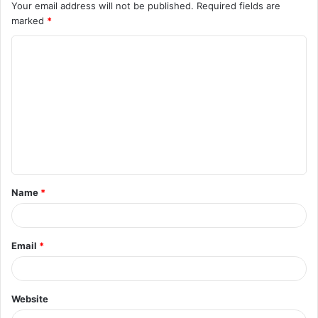
Your email address will not be published.
Required fields are
marked
*
C
o
m
m
e
n
t
Name
*
*
Email
*
Website