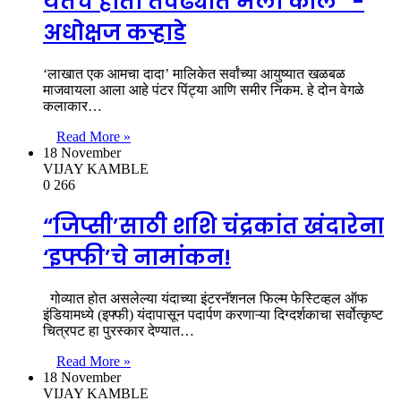
येतच होतो तेवढ्यात मला कॉल “-
अधोक्षज कऱ्हाडे
‘लाखात एक आमचा दादा’ मालिकेत सर्वांच्या आयुष्यात खळबळ
माजवायला आला आहे पंटर पिंट्या आणि समीर निकम. हे दोन वेगळे
कलाकार…
Read More »
18 November
VIJAY KAMBLE
0
266
“जिप्सी’साठी शशि चंद्रकांत खंदारेना
‘इफ्फी’चे नामांकन!
गोव्यात होत असलेल्या यंदाच्या इंटरनॅशनल फिल्म फेस्टिव्हल ऑफ
इंडियामध्ये (इफ्फी) यंदापासून पदार्पण करणाऱ्या दिग्दर्शकाचा सर्वोत्कृष्ट
चित्रपट हा पुरस्कार देण्यात…
Read More »
18 November
VIJAY KAMBLE