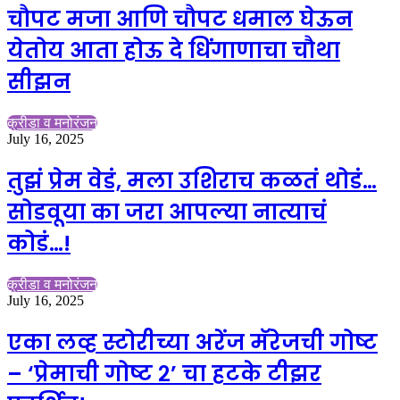
चौपट मजा आणि चौपट धमाल घेऊन
येतोय आता होऊ दे धिंगाणाचा चौथा
सीझन
क्रीडा व मनोरंजन
July 16, 2025
तुझं प्रेम वेडं, मला उशिराच कळतं थोडं…
सोडवूया का जरा आपल्या नात्याचं
कोडं…!
क्रीडा व मनोरंजन
July 16, 2025
एका लव्ह स्टोरीच्या अरेंज मॅरेजची गोष्ट
– ‘प्रेमाची गोष्ट २’ चा हटके टीझर