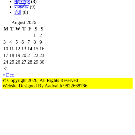
महाराष्ट्र
(8)
राजकीय
(9)
शेती
(8)
August 2026
M
T
W
T
F
S
S
1
2
3
4
5
6
7
8
9
10
11
12
13
14
15
16
17
18
19
20
21
22
23
24
25
26
27
28
29
30
31
« Dec
© Copyright 2026, All Rights Reserved
Website Designed By Aadvaith 9822668786
Back
to
top
button