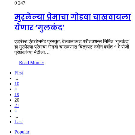
0
247
मुरलेल्या प्रेमाचा गोडवा चाखवायला
येणार ‘गुलकंद’
एव्हरेस्ट एंटरटेनमेंट प्रस्तुत, वेलक्लाऊड प्रॅाडक्शन्स निर्मित ‘गुलकंद’
हा मुरलेल्या प्रेमाचा गोडवा चाखवणारा चित्रपट नवीन वर्षात १ मे रोजी
प्रेक्षकांच्या भेटीला…
Read More »
First
...
10
«
19
20
21
»
...
Last
Popular