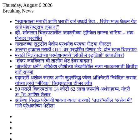
Thursday, August 6 2026
Breaking News
“स्वागताला मनाची आणि घराची दारं उघडी ठेवा…रितेश भाऊ घेऊन येत
आहे महाराष्ट्राचं तुफान!”
व्ही. शांताराम चित्रपटातील जयश्रीच्या भूमिकेत तमन्ना भाटिया – भव्य
पोस्टर प्रदर्शित
नाताळच्या सुट्टीत येतोय प्रथमेश परबचा गोट्या गँगस्टर
अल्ट्रा झकास मराठी OTT वर प्रदर्शित होणार ‘हे’ दोन खास चित्रपट!
मराठी चित्रपटांच्या प्रमोशनमध्ये ‘लोकीज स्टुडिओ’ आघाडीवर!
‘शंकर जयकिशन’ची तालीम थेट हैदराबादला!
‘बोलविता धनी’: हृषिकेश जोशींच्या लेखणीतील नव्या नाटकासाठी क्षितीश
दाते सज्ज!
पद्मश्री अशोक सराफ आणि सुप्रसिद्ध ज्येष्ठ अभिनेत्री निवेदिता सराफ
यांच्या हस्ते “मॅजिक” चित्रपटाचा टीजर लाँच
50 मराठी चित्रपटांना 14 कोटी 62 लाख रुपयांचे अर्थसहाय्य. मंत्री
अॅड. आशिष शेलार
आईच्या निखळ प्रेमाची भावना व्यक्त करणारे ‘उत्तर’मधील ‘असेन मी’
गाणे प्रेक्षकांच्या भेटीला
Sidebar
Random
Article
Log
In
Google
Play
Instagram