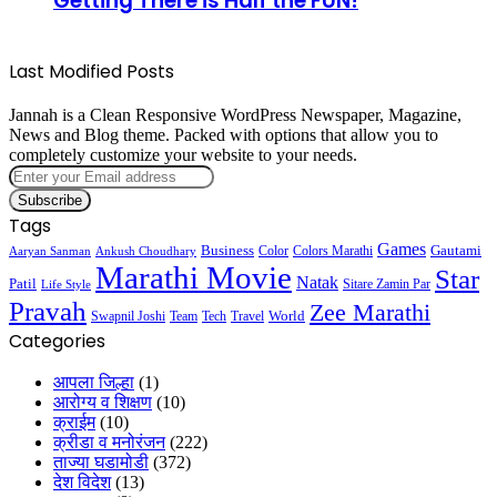
Getting There is Half the FUN!
Last Modified Posts
Jannah is a Clean Responsive WordPress Newspaper, Magazine,
News and Blog theme. Packed with options that allow you to
completely customize your website to your needs.
Enter
your
Email
Tags
address
Games
Business
Gautami
Color
Colors Marathi
Aaryan Sanman
Ankush Choudhary
Marathi Movie
Star
Natak
Patil
Sitare Zamin Par
Life Style
Pravah
Zee Marathi
World
Swapnil Joshi
Team
Tech
Travel
Categories
आपला जिल्हा
(1)
आरोग्य व शिक्षण
(10)
क्राईम
(10)
क्रीडा व मनोरंजन
(222)
ताज्या घडामोडी
(372)
देश विदेश
(13)